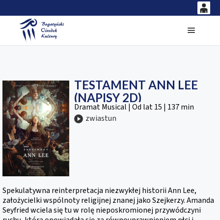
0
<
'
0,00
Główne
PLN
TESTAMENT ANN LEE
14
53
(NAPISY 2D)
Dramat Musical | Od lat 15 | 137 min
zwiastun
Spekulatywna reinterpretacja niezwykłej historii Ann Lee,
założycielki wspólnoty religijnej znanej jako Szejkerzy. Amanda
Seyfried wciela się tu w rolę nieposkromionej przywódczyni