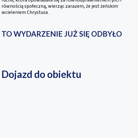
ruchu, która opowiadała się za równouprawnieniem płci i
równością społeczną, wierząc zarazem, że jest żeńskim
wcieleniem Chrystusa.
TO WYDARZENIE JUŻ SIĘ ODBYŁO
Dojazd do obiektu