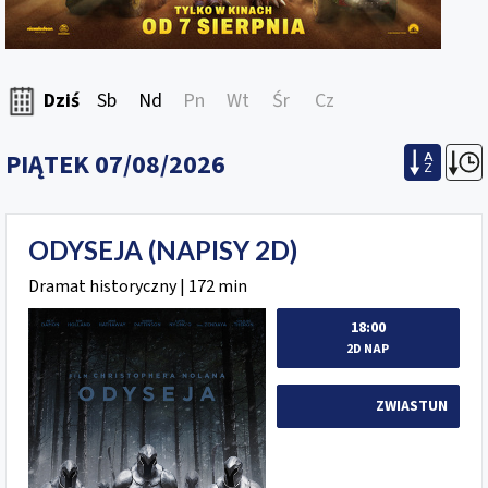
Dziś
Sb
Nd
Pn
Wt
Śr
Cz
PIĄTEK 07/08/2026
A
Z
ODYSEJA (NAPISY 2D)
Dramat historyczny | 172 min
18:00
2D NAP
ZWIASTUN